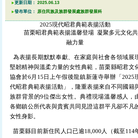
更新日期：
2025.06.13
發布單位：
原住民族及族群發展處族群發展科
2025
現代昭君典範表揚活動
苗栗昭君典範表揚溫馨登場
凝聚多元文化
融力量
為表揚長期默默奉獻、在家庭與社會各領域展
堅韌精神與溫柔力量的女性典範，苗栗縣昭君文
協會於
6
月
15
日上午假後龍鎮新蓮寺舉辦「
2025
代昭君典範表揚活動」，隆重表揚來自不同國籍
族群背景的
9
位傑出女性。典禮現場溫馨感人，
各鄉鎮公所代表與貴賓共同見證這群平凡卻不凡
女性身影。
苗栗縣目前新住民人口已逾
18,000
人（截至
114