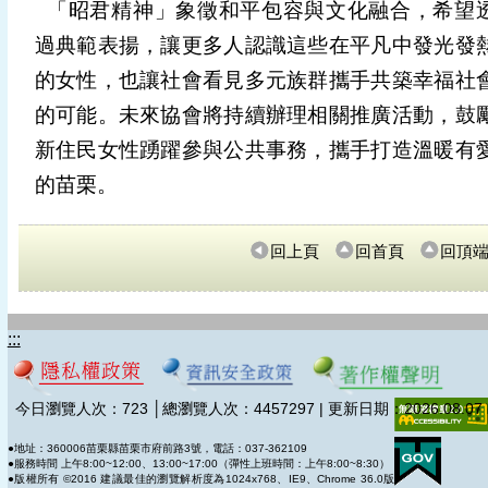
「昭君精神」象徵和平包容與文化融合，希望
過典範表揚，讓更多人認識這些在平凡中發光發
的女性，也讓社會看見多元族群攜手共築幸福社
的可能。未來協會將持續辦理相關推廣活動，鼓
新住民女性踴躍參與公共事務，攜手打造溫暖有
的苗栗。
回上頁
回首頁
回頂
:::
今日瀏覽人次：
723
│總瀏覽人次：
4457297 | 更新日期：2026.08.07
●地址：360006苗栗縣苗栗市府前路3號，電話：037-362109
●服務時間 上午8:00~12:00、13:00~17:00（彈性上班時間：上午8:00~8:30）
●版權所有 ©2016 建議最佳的瀏覽解析度為1024x768、IE9、Chrome 36.0版