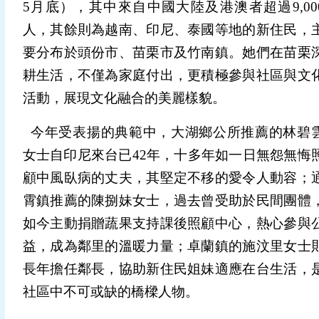
5
月底），其中來自中國大陸及港澳者超過
9,00
人，其餘則為越南、印尼、泰國等地的新住民，
要分布於頭份市、苗栗市及竹南鎮。她們在苗栗
耕生活，不僅為家庭付出，更積極參與社區與文
活動，展現文化融合的美麗樣貌。
今年受表揚的典範中，大湖鄉公所推薦的林碧
女士自印尼來台已
42
年，十多年如一日無怨無悔
顧中風臥病的丈夫，其堅定不移的愛令人動容；
霄鎮推薦的陳捌妹女士，過去曾受助於民間團體
如今主動捐贈蔬果支持課後照顧中心，熱心參與
益，成為鄰里的溫暖力量；卓蘭鎮的施汶里女士
長年擔任鄰長，協助新住民姐妹適應在台生活，
社區中不可或缺的橋樑人物。