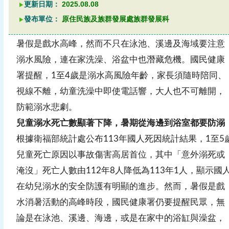
更新日期：
2025.08.08
發布單位：
原住民族及族群發展處族群發展科
暑假是戲水高峰，然而不只在泳池、溪邊及海域要注意
溺水風險，連在家洗澡、浴盆中也潛藏危機。國民健康
署提醒，1至4歲是溺水高風險年齡，家長須隨時陪同、
視線不離，幼童洗澡中即使電話響，大人也不可離開，
防範溺水悲劇。
兒童溺水死亡數顯著下降，暑期從海邊到浴室都要防溺
根據衛福部統計處公布113年國人死因統計結果，1至5
兒童死亡原因以事故傷害高居首位，其中「意外溺死或
淹沒」死亡人數由112年8人降低為113年1人，顯示國
在幼兒溺水的安全防護有明顯的進步。然而，暑假是戲
水消暑活動的高峰時段，國民健康署仍要提醒民眾，無
論是在泳池、溪邊、海邊，或是在家中的浴缸與澡盆，