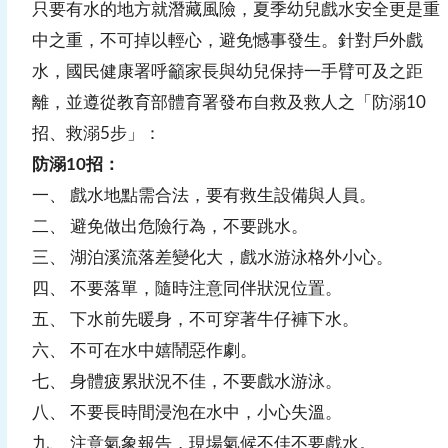
只要有水的地方就潛藏風險，夏季幼兒戲水安全更是重
中之重，不可掉以輕心，避免憾事發生。針對戶外戲
水，國民健康署呼籲家長與幼兒保持一手臂可及之距
離，並遵從教育部體育署發布自救及救人之「防溺10
招、救溺5步」：
防溺10招：
一、 戲水地點需合法，要有救生設備與人員。
二、 避免做出危險行為，不要跳水。
三、 湖泊溪流落差變化大，戲水游泳格外小心。
四、 不要落單，隨時注意同伴狀況位置。
五、 下水前先暖身，不可穿著牛仔褲下水。
六、 不可在水中嬉鬧惡作劇。
七、 身體疲累狀況不佳，不要戲水游泳。
八、 不要長時間浸泡在水中，小心失溫。
九、 注意氣象報告，現場氣候不佳不要戲水。