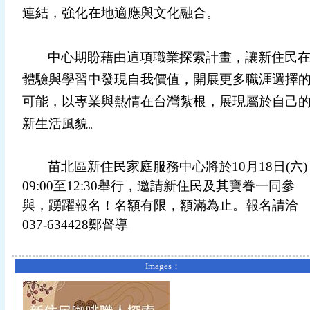
連結，強化在地適應與文化融合。
中心期盼藉由這項職業探索計畫，讓新住民
體驗與學習中發現自我價值，開展更多職涯選擇
可能，以專業與熱情在台灣紮根，展現屬於自己
新生活風貌。
苗北區新住民家庭服務中心將於
10
月
18
日
(
六
)
09:00
至
12:30
舉行，
邀請新住民及其寶眷一同參
與，踴躍報名！名額有限，額滿為止。報名請洽
037-634428
鄭督導
Images：