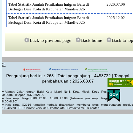
Tabel Statistik Jumlah Pernikahan Imigran Baru di
2026.07.06
Berbagai Desa, Kota di Kabupaten Miaoli-2026
Tabel Statistik Jumlah Pernikahan Imigran Baru di
2025.12.02
Berbagai Desa, Kota di Kabupaten Miaoli-2025
Back to previous page
Back home
Back to to
:::
Pengunjung hari ini：
263
│Total pengunjung：
4453722 | Tanggal
pembaharuan：2026.08.07
●Alamat: Jalan depan Balai Kota Miaoli No.3, Kota Miaoli, Kode Pos:
360006, Telepon: 037-362109
●Jam kerja: Pagi 8:00~12:00, 13:00~17:00 (Toleransi jam kerja: Pagi
8:00~8:30)
●Hak cipta ©2016 tampilan terbaik disarankan membuka situs menggunakan resolus
1024x768, IE9, Chrome versi 36.0 keatas atau Firefox versi 3.6 keatas.