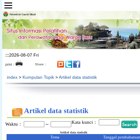
Lompat ke bagian konten utama
:::
2026-08-07 Fri
print：
Share：
index
>
Kumpulan Topik
>
Artikel data statistik
Artikel data statistik
Kata kunci：
Waktu：
～
Artikel data statistik
Tema
Tanggal pembaharua