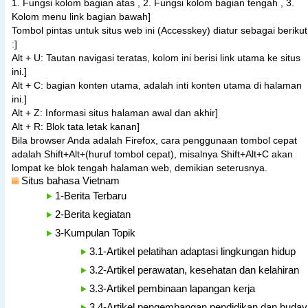
1. Fungsi kolom bagian atas , 2. Fungsi kolom bagian tengah , 3.
Kolom menu link bagian bawah]
Tombol pintas untuk situs web ini (Accesskey) diatur sebagai berikut
:]
Alt + U: Tautan navigasi teratas, kolom ini berisi link utama ke situs
ini.]
Alt + C: bagian konten utama, adalah inti konten utama di halaman
ini.]
Alt + Z: Informasi situs halaman awal dan akhir]
Alt + R: Blok tata letak kanan]
Bila browser Anda adalah Firefox, cara penggunaan tombol cepat
adalah Shift+Alt+(huruf tombol cepat), misalnya Shift+Alt+C akan
lompat ke blok tengah halaman web, demikian seterusnya.
Situs bahasa Vietnam
1-Berita Terbaru
2-Berita kegiatan
3-Kumpulan Topik
3.1-Artikel pelatihan adaptasi lingkungan hidup
3.2-Artikel perawatan, kesehatan dan kelahiran
3.3-Artikel pembinaan lapangan kerja
3.4-Artikel pengembangan pendidikan dan buday