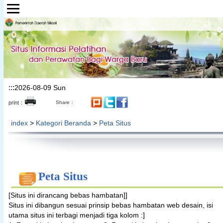
Lompat ke bagian konten utama
:::
2026-08-09 Sun
print：
Share：
index
>
Kategori Beranda
>
Peta Situs
Peta Situs
[Situs ini dirancang bebas hambatan]]
Situs ini dibangun sesuai prinsip bebas hambatan web desain, isi
utama situs ini terbagi menjadi tiga kolom :]