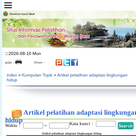
Lompat ke bagian konten utama
:::
2026-08-10 Mon
print：
Share：
index
>
Kumpulan Topik
>
Artikel pelatihan adaptasi lingkungan
hidup
Artikel pelatihan adaptasi lingkunga
hidup
Kata kunci：
Waktu：
～
Artikel pelatihan adaptasi lingkungan hidup