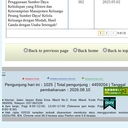
Penggunaan Sumber Daya
382
2025.05.02
Kehidupan yang Efisien dan
Keterampilan Manajemen Keluarga
Perang Sumber Daya! Kelola
Keluarga dengan Mudah, Hasil
Ganda dengan Usaha Setengah!
1
2
>
共有2頁
Back to previous page
Back home
Back to to
:::
Pengunjung hari ini：
1025
│Total pengunjung：
4459204 | Tanggal
pembaharuan：2026.08.10
●Alamat: Jalan depan Balai Kota Miaoli No.3, Kota Miaoli, Kode Pos:
360006, Telepon: 037-362109
●Jam kerja: Pagi 8:00~12:00, 13:00~17:00 (Toleransi jam kerja: Pagi
8:00~8:30)
●Hak cipta ©2016 tampilan terbaik disarankan membuka situs menggunakan resolus
1024x768, IE9, Chrome versi 36.0 keatas atau Firefox versi 3.6 keatas.