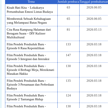
Tema
Jumlah pembaca
Tanggal pembaharua
63
2026.06.05
Kisah Hati Kita・Lokakarya
Pertumbuhan Emosi Lintas Budaya
Membentuk Sebuah Kebahagiaan
65
2026.06.05
yang Melampaui Batas Negara
Cita Rasa Kampung Halaman dari
81
2026.05.13
Beragam Suara – DIY Kuliner
Multikultural
Film Pendek Penduduk Baru -
133
2026.03.18
Episode 6 Rasa Kepemilikan
Film Pendek Penduduk Baru -
147
2026.03.18
Episode 5 Integrasi dan Interaksi
Film Pendek Penduduk Baru -
130
2026.03.18
Episode 4 Berbagi Meja, Menikmati
Masakan Hakka
Film Pendek Penduduk Baru -
135
2026.03.18
Episode 3 Persamaan dan Perbedaan
Budaya
Film Pendek Penduduk Baru -
124
2026.03.18
Episode 2 Tantangan Hidup
Film Pendek Penduduk Baru -
130
2026.03.18