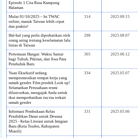
Episode 1 Cita Rasa Kampung
Halaman
Mulai 01/10/2025 – Isi TWAC
314
2025.09.15
online, masuk Taiwan lebih cepat
dan praktis!
Hal-hal yang perlu diperhatikan oleh
298
2025.08.07
orang asing tentang keselamatan lalu
lintas di Taiwan
Pertemuan Hangat: Waktu Santai
305
2025.06.12
bagi Tubuh, Pikiran, dan Jiwa Para
Penduduk Baru
Yuan Eksekutif sedang
334
2025.05.07
mempromosikan tempat kerja yang
ramah gender. Film pendek Look up!
Selamatkan Perusahaan resmi
diluncurkan, mengajak Anda untuk
ikut memperhatikan isu-isu terkait
ramah gender
Informasi Pembukaan Kelas
331
2025.05.06
Pendidikan Dasar untuk Dewasa
2025 - Kelas Literasi untuk Imigran
Baru (Kota Toufen, Kabupaten
Miaoli)