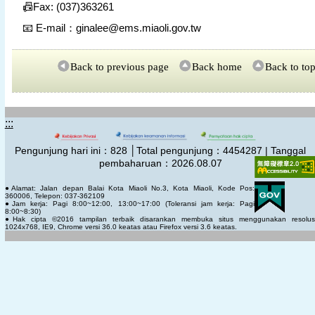
📠
Fax: (037)363261
📧
E-mail
ginalee@ems.miaoli.gov.tw
：
Back to previous page
Back home
Back to to
:::
Pengunjung hari ini：
828
│Total pengunjung：
4454287 | Tanggal
pembaharuan：2026.08.07
●Alamat: Jalan depan Balai Kota Miaoli No.3, Kota Miaoli, Kode Pos:
360006, Telepon: 037-362109
●Jam kerja: Pagi 8:00~12:00, 13:00~17:00 (Toleransi jam kerja: Pagi
8:00~8:30)
●Hak cipta ©2016 tampilan terbaik disarankan membuka situs menggunakan resolus
1024x768, IE9, Chrome versi 36.0 keatas atau Firefox versi 3.6 keatas.