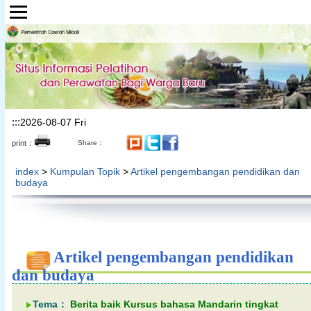
Lompat ke bagian konten utama
:::
2026-08-07 Fri
print：
Share：
index
>
Kumpulan Topik
>
Artikel pengembangan pendidikan dan
budaya
Artikel pengembangan pendidikan
dan budaya
Tema：
Berita baik Kursus bahasa Mandarin tingkat