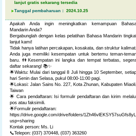
lanjut gratis sekarang tersedia
Tanggal pembaharuan：
2024.10.25
Apakah Anda ingin meningkatkan kemampuan Bahas
Mandarin Anda?
Bergabunglah dengan kelas pelatihan Bahasa Mandarin tingka
lanjut kami!
Tidak hanya latihan percakapan, kosakata, dan struktur kalimat
Anda juga memiliki kesempatan untuk bertemu teman-tema
baru
.
👫
Kesempatan ini langka dan tempat terbatas, seger
daftar sekarang!
📚✨
🌟
Waktu: Mulai dari tanggal 8 Juli hingga 10 September, setia
hari Senin dan Selasa, pukul 08:00-11:00 pagi.
🌟
Lokasi: Jalan Sains No. 227, Kota Zhunan, Kabupaten Miaoli
Taiwan
🌟
Cara pendaftaran: Isi formulir pendaftaran dan kirim melalu
pos atau faksimili.
🌟
Formulir pendaftaran:
https://drive.google.com/drive/folders/1Zh46vlEKSY57suGfs
usp=sharing
Kontak person: Ms. Li
📞
Telepon: (037) 370448, (037) 363260