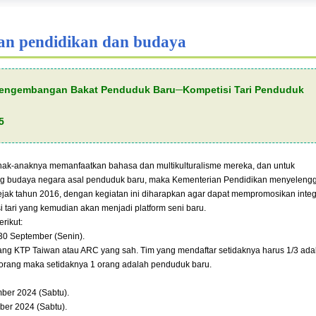
an pendidikan dan budaya
Pengembangan Bakat Penduduk Baru─Kompetisi Tari Penduduk
5
ak-anaknya memanfaatkan bahasa dan multikulturalisme mereka, dan untuk
g budaya negara asal penduduk baru, maka Kementerian Pendidikan menyeleng
sejak tahun 2016, dengan kegiatan ini diharapkan agar dapat mempromosikan integ
si tari yang kemudian akan menjadi platform seni baru.
erikut:
30 September (Senin).
ng KTP Taiwan atau ARC yang sah. Tim yang mendaftar setidaknya harus 1/3 ada
 orang maka setidaknya 1 orang adalah penduduk baru.
mber 2024 (Sabtu).
ber 2024 (Sabtu).