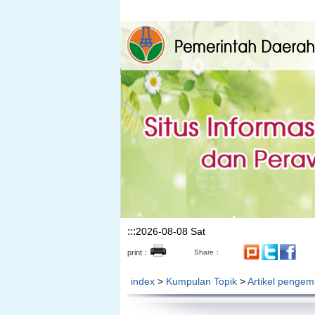
Lompat ke bagian konten utama
:::
2026-08-08 Sat
print：
Share：
index
>
Kumpulan Topik
>
Artikel penge