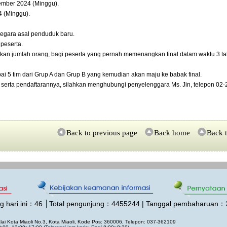
vember 2024 (Minggu).
4 (Minggu).
 negara asal penduduk baru.
 peserta.
rkan jumlah orang, bagi peserta yang pernah memenangkan final dalam waktu 3 t
pai 5 tim dari Grup A dan Grup B yang kemudian akan maju ke babak final.
 serta pendaftarannya, silahkan menghubungi penyelenggara Ms. Jin, telepon 02-
Back to previous page
Back home
Back t
 hari ini：
46
│Total pengunjung：
4455244 | Tanggal pembaharuan：
lai Kota Miaoli No.3, Kota Miaoli, Kode Pos: 360006, Telepon: 037-362109