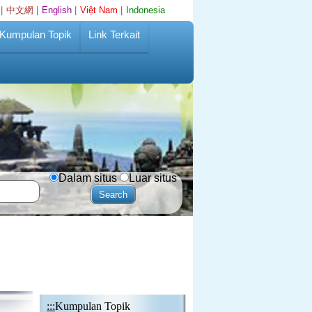
|
中文網
|
English
|
Việt Nam
|
Indonesia
Kumpulan Topik
Link Terkait
Dalam situs
Luar situs
:::
Kumpulan Topik