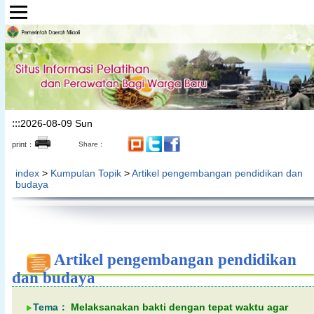
Lompat ke bagian konten utama
:::
2026-08-09 Sun
print：
Share：
index
>
Kumpulan Topik
>
Artikel pengembangan pendidikan dan
budaya
Artikel pengembangan pendidikan
dan budaya
Tema：
Melaksanakan bakti dengan tepat waktu agar