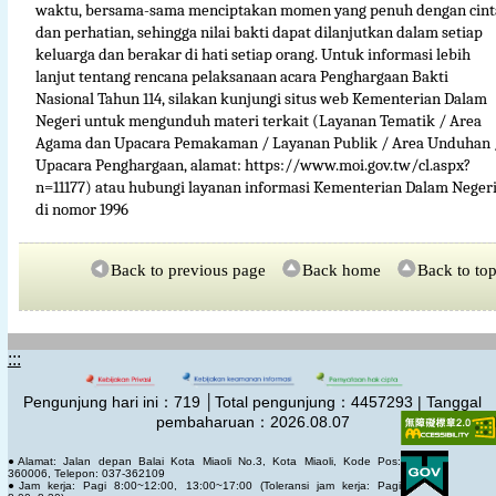
waktu, bersama-sama menciptakan momen yang penuh dengan cint
dan perhatian, sehingga nilai bakti dapat dilanjutkan dalam setiap
keluarga dan berakar di hati setiap orang. Untuk informasi lebih
lanjut tentang rencana pelaksanaan acara Penghargaan Bakti
Nasional Tahun 114, silakan kunjungi situs web Kementerian Dalam
Negeri untuk mengunduh materi terkait (Layanan Tematik / Area
Agama dan Upacara Pemakaman / Layanan Publik / Area Unduhan 
Upacara Penghargaan, alamat: https://www.moi.gov.tw/cl.aspx?
n=11177) atau hubungi layanan informasi Kementerian Dalam Neger
di nomor 1996
Back to previous page
Back home
Back to to
:::
Pengunjung hari ini：
719
│Total pengunjung：
4457293 | Tanggal
pembaharuan：2026.08.07
●Alamat: Jalan depan Balai Kota Miaoli No.3, Kota Miaoli, Kode Pos:
360006, Telepon: 037-362109
●Jam kerja: Pagi 8:00~12:00, 13:00~17:00 (Toleransi jam kerja: Pagi