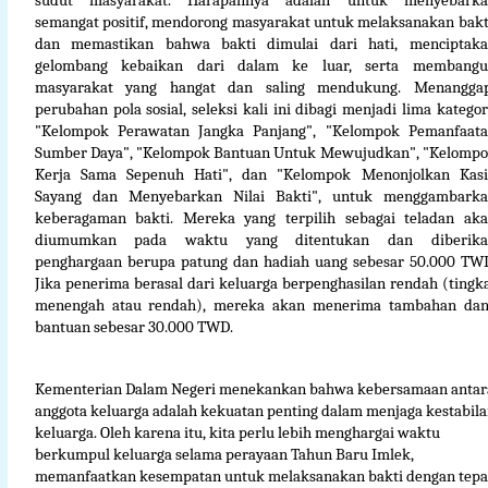
sudut masyarakat. Harapannya adalah untuk menyebarka
semangat positif, mendorong masyarakat untuk melaksanakan bakt
dan memastikan bahwa bakti dimulai dari hati, menciptak
gelombang kebaikan dari dalam ke luar, serta membangu
masyarakat yang hangat dan saling mendukung. Menangga
perubahan pola sosial, seleksi kali ini dibagi menjadi lima kategor
"Kelompok Perawatan Jangka Panjang", "Kelompok Pemanfaat
Sumber Daya", "Kelompok Bantuan Untuk Mewujudkan", "Kelomp
Kerja Sama Sepenuh Hati", dan "Kelompok Menonjolkan Kas
Sayang dan Menyebarkan Nilai Bakti", untuk menggambark
keberagaman bakti. Mereka yang terpilih sebagai teladan ak
diumumkan pada waktu yang ditentukan dan diberika
penghargaan berupa patung dan hadiah uang sebesar 50.000 TW
Jika penerima berasal dari keluarga berpenghasilan rendah (tingk
menengah atau rendah), mereka akan menerima tambahan da
bantuan sebesar 30.000 TWD.
Kementerian Dalam Negeri menekankan bahwa kebersamaan antar
anggota keluarga adalah kekuatan penting dalam menjaga kestabil
keluarga. Oleh karena itu, kita perlu lebih menghargai waktu
berkumpul keluarga selama perayaan Tahun Baru Imlek,
memanfaatkan kesempatan untuk melaksanakan bakti dengan tepa