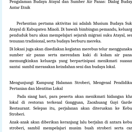
Pengalaman Budaya Atayal dan Sumber Air Panas: Dialog Buda
Antar Etnik
Perhentian pertama aktivitas ini adalah Musium Budaya Su
Atayal di Kabupaten Miaoli. Di bawah bimbingan pemandu, keluar
penduduk baru akan mempelajari sejarah migrasi suku Atayal, se
tenunan tradisional, serta budaya berburu mereka.
Di lokasi juga akan disediakan kegiatan merebus telur menggunak
sumber air panas serta merendam kaki di kolam air pana
memungkinkan keluarga yang berpartisipasi menikmati suasa
santai
sambil merasakan keindahan seni dan budaya lokal.
Mengunjungi Kampung Halaman Stroberi, Mengenal Pendidik
Pertanian dan Identitas Lokal
Pada siang hari, para peserta akan menikmati hidangan kh
lokal di restoran terkenal Gongguan, Zaoxhuang Guyi Gard
Restaurant. Selepas itu, perjalanan akan diteruskan ke Keb
Stroberi.
Anak-anak akan diberikan keranjang lalu berjalan di antara keb
stroberi, sambil mempelajari musim buah stroberi serta ca