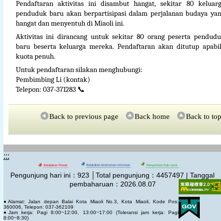
Pendaftaran aktivitas ini disambut hangat, sekitar 80 keluar
penduduk baru akan berpartisipasi dalam perjalanan budaya ya
hangat dan menyentuh di Miaoli ini.
Aktivitas ini dirancang untuk sekitar 80 orang peserta pendud
baru beserta keluarga mereka. Pendaftaran akan ditutup apabi
kuota penuh.
Untuk pendaftaran silakan menghubungi:
Pembimbing Li (kontak)
Telepon: 037-371283
📞
Back to previous page
Back home
Back to to
:::
Pengunjung hari ini：
923
│Total pengunjung：
4457497 | Tanggal
pembaharuan：2026.08.07
●Alamat: Jalan depan Balai Kota Miaoli No.3, Kota Miaoli, Kode Pos:
360006, Telepon: 037-362109
●Jam kerja: Pagi 8:00~12:00, 13:00~17:00 (Toleransi jam kerja: Pagi
8:00~8:30)