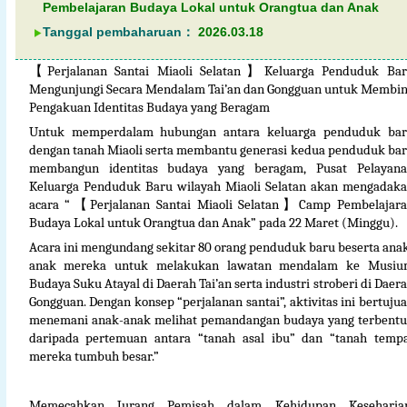
Pembelajaran Budaya Lokal untuk Orangtua dan Anak
Tanggal pembaharuan：
2026.03.18
Perjalanan Santai Miaoli Selatan
Keluarga Penduduk Ba
【
】
Mengunjungi Secara Mendalam Tai’an dan Gongguan untuk Membi
Pengakuan Identitas Budaya yang Beragam
Untuk memperdalam hubungan antara keluarga penduduk ba
dengan tanah Miaoli serta membantu generasi kedua penduduk ba
membangun identitas budaya yang beragam, Pusat Pelayan
Keluarga Penduduk Baru wilayah Miaoli Selatan akan mengadak
acara “
Perjalanan Santai Miaoli Selatan
Camp Pembelajar
【
】
Budaya Lokal untuk Orangtua dan Anak” pada 22 Maret (Minggu).
Acara ini mengundang sekitar 80 orang penduduk baru beserta ana
anak mereka untuk melakukan lawatan mendalam ke Musiu
Budaya Suku Atayal di Daerah Tai’an serta industri stroberi di Daer
Gongguan. Dengan konsep “perjalanan santai”, aktivitas ini bertuju
menemani anak-anak melihat pemandangan budaya yang terbent
daripada pertemuan antara “tanah asal ibu” dan “tanah temp
mereka tumbuh besar.”
Memecahkan Jurang Pemisah dalam Kehidupan Keseharian