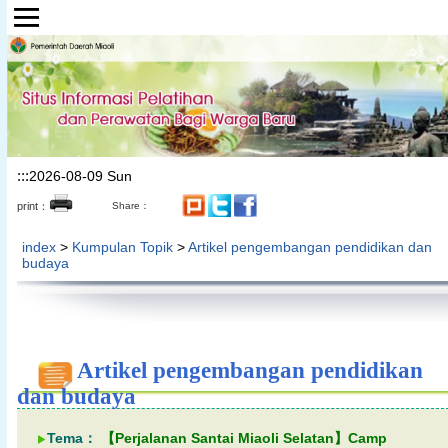
Lompat ke bagian konten utama
:::
2026-08-09 Sun
print：
Share：
index
>
Kumpulan Topik
>
Artikel pengembangan pendidikan dan
budaya
Artikel pengembangan pendidikan
dan budaya
Tema：
【Perjalanan Santai Miaoli Selatan】Camp