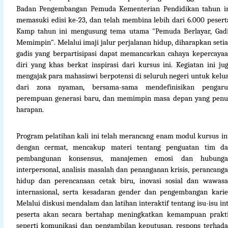
Badan Pengembangan Pemuda Kementerian Pendidikan tahun i
memasuki edisi ke-23, dan telah membina lebih dari 6.000 pesert
Kamp tahun ini mengusung tema utama "Pemuda Berlayar, Gad
Memimpin". Melalui imaji jalur perjalanan hidup, diharapkan seti
gadis yang berpartisipasi dapat memancarkan cahaya kepercaya
diri yang khas berkat inspirasi dari kursus ini. Kegiatan ini ju
mengajak para mahasiswi berpotensi di seluruh negeri untuk kelu
dari zona nyaman, bersama-sama mendefinisikan pengaru
perempuan generasi baru, dan memimpin masa depan yang pen
harapan.
Program pelatihan kali ini telah merancang enam modul kursus in
dengan cermat, mencakup materi tentang penguatan tim d
pembangunan konsensus, manajemen emosi dan hubunga
interpersonal, analisis masalah dan penanganan krisis, perancang
hidup dan perencanaan cetak biru, inovasi sosial dan wawas
internasional, serta kesadaran gender dan pengembangan karie
Melalui diskusi mendalam dan latihan interaktif tentang isu-isu int
peserta akan secara bertahap meningkatkan kemampuan prakt
seperti komunikasi dan pengambilan keputusan, respons terhad