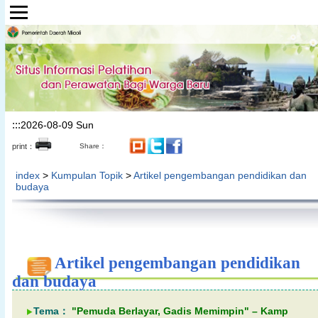
Lompat ke bagian konten utama
:::
2026-08-09 Sun
print：
Share：
index
>
Kumpulan Topik
>
Artikel pengembangan pendidikan dan
budaya
Artikel pengembangan pendidikan
dan budaya
Tema：
"Pemuda Berlayar, Gadis Memimpin" – Kamp