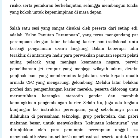
risiko, serta pemikiran berkelanjutan, sehingga membangun fonda
yang kokoh untuk kepemimpinan di masa depan.
Salah satu sesi yang sangat disukai oleh peserta dari setiap edi
adalah "Salon Panutan Perempuan", yang terus mengundang pa
perempuan dengan latar belakang karier non-tradisional unt
berbagi pengalaman secara langsung. Dalam beberapa tah
terakhir, di antaranya hadir para perwakilan panutan seperti pelat
anjing pelacak yang menjaga keamanan negara, perwir
pemeliharaan jet tempur yang menjaga wilayah udara, detekt
penjinak bom yang memberantas kejahatan, serta kepala mual
armada CPC yang mengarungi gelombang. Melalui latar belaka
profesi dan pengembangan karier mereka, peserta didorong unt
meruntuhkan kerangka stereotip gender dan membuk
kemungkinan pengembangan karier. Selain itu, juga ada kegiat
kunjungan ke instruktur perempuan, yang sebelumnya pern
dilakukan di perusahaan teknologi, grup perhotelan, dan pabr
makanan besar, untuk menyaksikan "kekuatan kelenturan" ya
ditunjukkan oleh para pemimpin perempuan unggul saa
menghadapi kegagalan, sehingga menginspirasi peserta untuk bera