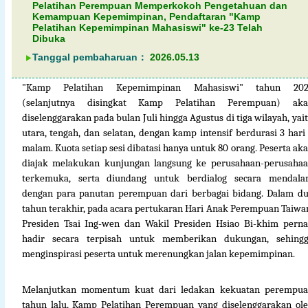
Pelatihan Perempuan Memperkokoh Pengetahuan dan
Kemampuan Kepemimpinan, Pendaftaran "Kamp
Pelatihan Kepemimpinan Mahasiswi" ke-23 Telah
Dibuka
Tanggal pembaharuan：
2026.05.13
"Kamp Pelatihan Kepemimpinan Mahasiswi" tahun 202
(selanjutnya disingkat Kamp Pelatihan Perempuan) aka
diselenggarakan pada bulan Juli hingga Agustus di tiga wilayah, yai
utara, tengah, dan selatan, dengan kamp intensif berdurasi 3 hari
malam. Kuota setiap sesi dibatasi hanya untuk 80 orang. Peserta ak
diajak melakukan kunjungan langsung ke perusahaan-perusaha
terkemuka, serta diundang untuk berdialog secara mendal
dengan para panutan perempuan dari berbagai bidang. Dalam d
tahun terakhir, pada acara pertukaran Hari Anak Perempuan Taiwa
Presiden Tsai Ing-wen dan Wakil Presiden Hsiao Bi-khim pern
hadir secara terpisah untuk memberikan dukungan, sehing
menginspirasi peserta untuk merenungkan jalan kepemimpinan.
Melanjutkan momentum kuat dari ledakan kekuatan perempu
tahun lalu, Kamp Pelatihan Perempuan yang diselenggarakan ol