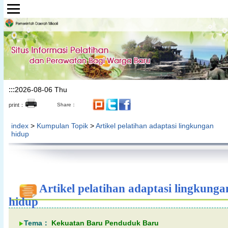
Lompat ke bagian konten utama
:::
2026-08-06 Thu
print：
Share：
index
>
Kumpulan Topik
>
Artikel pelatihan adaptasi lingkungan
hidup
Artikel pelatihan adaptasi lingkunga
hidup
Tema：
Kekuatan Baru Penduduk Baru