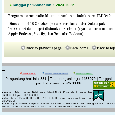
Tanggal pembaharuan：
2024.10.25
Program siaran radio khusus untuk penduduk baru FM104.9
Dimulai dari 18 Oktober (setiap hari Jumat dan Sabtu pukul
14.00 sore) dan dapat disimak di Podcast (tiga platform utama:
Apple Podcast, Spotify, dan Youtube Podcast).
Back to previous page
Back home
Back to to
:::
Pengunjung hari ini：
831
│Total pengunjung：
4453079 | Tanggal
pembaharuan：2026.08.06
●Alamat: Jalan depan Balai Kota Miaoli No.3, Kota Miaoli, Kode Pos:
360006, Telepon: 037-362109
●Jam kerja: Pagi 8:00~12:00, 13:00~17:00 (Toleransi jam kerja: Pagi
8:00~8:30)
●Hak cipta ©2016 tampilan terbaik disarankan membuka situs menggunakan resolus
1024x768, IE9, Chrome versi 36.0 keatas atau Firefox versi 3.6 keatas.