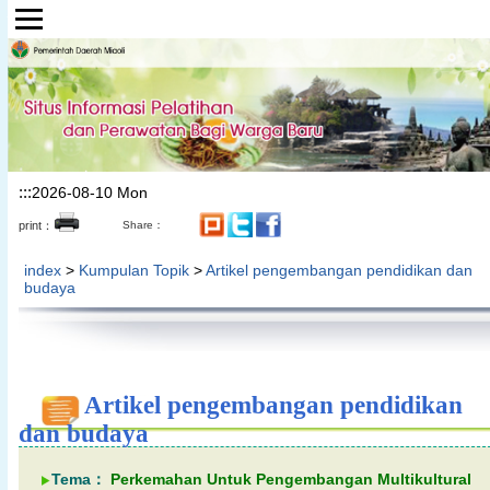
Lompat ke bagian konten utama
:::
2026-08-10 Mon
print：
Share：
index
>
Kumpulan Topik
>
Artikel pengembangan pendidikan dan
budaya
Artikel pengembangan pendidikan
dan budaya
Tema：
Perkemahan Untuk Pengembangan Multikultural