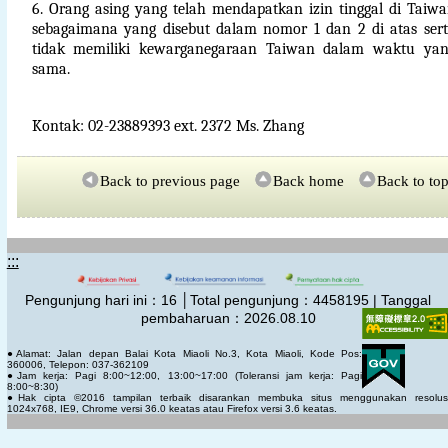
6. Orang asing yang telah mendapatkan izin tinggal di Taiw
sebagaimana yang disebut dalam nomor 1 dan 2 di atas ser
tidak memiliki kewarganegaraan Taiwan dalam waktu yan
sama.
Kontak: 02-23889393 ext. 2372 Ms. Zhang
Back to previous page
Back home
Back to to
:::
Pengunjung hari ini：
16
│Total pengunjung：
4458195 | Tanggal
pembaharuan：2026.08.10
●Alamat: Jalan depan Balai Kota Miaoli No.3, Kota Miaoli, Kode Pos:
360006, Telepon: 037-362109
●Jam kerja: Pagi 8:00~12:00, 13:00~17:00 (Toleransi jam kerja: Pagi
8:00~8:30)
●Hak cipta ©2016 tampilan terbaik disarankan membuka situs menggunakan resolus
1024x768, IE9, Chrome versi 36.0 keatas atau Firefox versi 3.6 keatas.