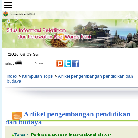
Lompat ke bagian konten utama
:::
2026-08-09 Sun
print：
Share：
index
>
Kumpulan Topik
>
Artikel pengembangan pendidikan dan
budaya
Artikel pengembangan pendidikan
dan budaya
Tema：
Perluas wawasan internasional siswa: