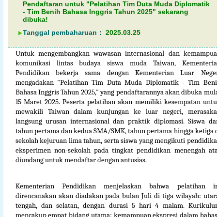
Pendaftaran untuk "Pelatihan Tim Duta Muda Diplomatik
- Tim Benih Bahasa Inggris Tahun 2025" sekarang
dibuka!
Tanggal pembaharuan：
2025.03.25
Untuk mengembangkan wawasan internasional dan kemampu
komunikasi lintas budaya siswa muda Taiwan, Kementeri
Pendidikan bekerja sama dengan Kementerian Luar Neger
mengadakan "Pelatihan Tim Duta Muda Diplomatik - Tim Ben
Bahasa Inggris Tahun 2025," yang pendaftarannya akan dibuka mul
15 Maret 2025. Peserta pelatihan akan memiliki kesempatan unt
mewakili Taiwan dalam kunjungan ke luar negeri, merasak
langsung urusan internasional dan praktik diplomasi. Siswa da
tahun pertama dan kedua SMA/SMK, tahun pertama hingga ketiga 
sekolah kejuruan lima tahun, serta siswa yang mengikuti pendidik
eksperimen non-sekolah pada tingkat pendidikan menengah at
diundang untuk mendaftar dengan antusias.
Kementerian Pendidikan menjelaskan bahwa pelatihan in
direncanakan akan diadakan pada bulan Juli di tiga wilayah: utar
tengah, dan selatan, dengan durasi 5 hari 4 malam. Kurikul
mencakup empat bidang utama: kemampuan ekspresi dalam baha