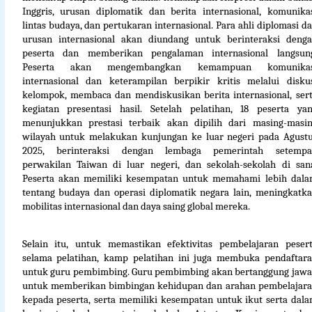
Inggris, urusan diplomatik dan berita internasional, komunika
lintas budaya, dan pertukaran internasional. Para ahli diplomasi d
urusan internasional akan diundang untuk berinteraksi deng
peserta dan memberikan pengalaman internasional langsun
Peserta akan mengembangkan kemampuan komunikas
internasional dan keterampilan berpikir kritis melalui disku
kelompok, membaca dan mendiskusikan berita internasional, ser
kegiatan presentasi hasil. Setelah pelatihan, 18 peserta ya
menunjukkan prestasi terbaik akan dipilih dari masing-masi
wilayah untuk melakukan kunjungan ke luar negeri pada Agust
2025, berinteraksi dengan lembaga pemerintah setempat
perwakilan Taiwan di luar negeri, dan sekolah-sekolah di san
Peserta akan memiliki kesempatan untuk memahami lebih dal
tentang budaya dan operasi diplomatik negara lain, meningkatk
mobilitas internasional dan daya saing global mereka.
Selain itu, untuk memastikan efektivitas pembelajaran peser
selama pelatihan, kamp pelatihan ini juga membuka pendaftar
untuk guru pembimbing. Guru pembimbing akan bertanggung jaw
untuk memberikan bimbingan kehidupan dan arahan pembelajar
kepada peserta, serta memiliki kesempatan untuk ikut serta dal