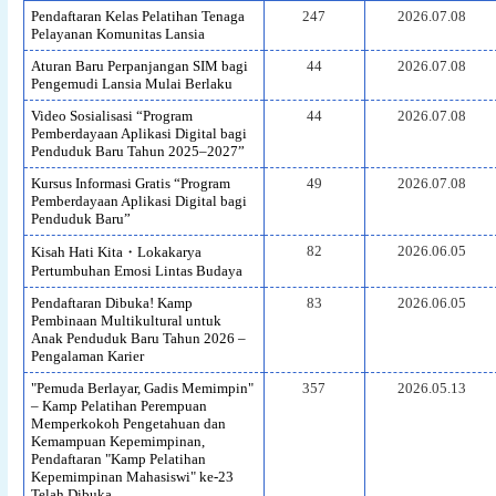
Pendaftaran Kelas Pelatihan Tenaga
247
2026.07.08
Pelayanan Komunitas Lansia
Aturan Baru Perpanjangan SIM bagi
44
2026.07.08
Pengemudi Lansia Mulai Berlaku
Video Sosialisasi “Program
44
2026.07.08
Pemberdayaan Aplikasi Digital bagi
Penduduk Baru Tahun 2025–2027”
Kursus Informasi Gratis “Program
49
2026.07.08
Pemberdayaan Aplikasi Digital bagi
Penduduk Baru”
82
2026.06.05
Kisah Hati Kita・Lokakarya
Pertumbuhan Emosi Lintas Budaya
Pendaftaran Dibuka! Kamp
83
2026.06.05
Pembinaan Multikultural untuk
Anak Penduduk Baru Tahun 2026 –
Pengalaman Karier
"Pemuda Berlayar, Gadis Memimpin"
357
2026.05.13
– Kamp Pelatihan Perempuan
Memperkokoh Pengetahuan dan
Kemampuan Kepemimpinan,
Pendaftaran "Kamp Pelatihan
Kepemimpinan Mahasiswi" ke-23
Telah Dibuka