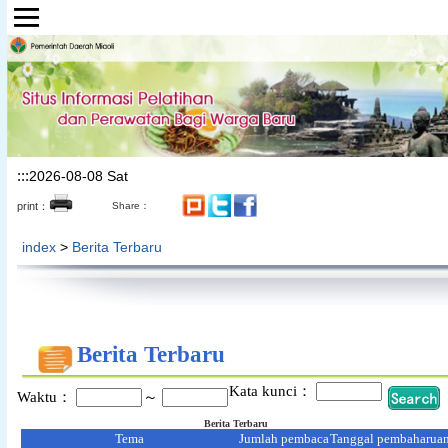
Lompat ke bagian konten utama
:::
2026-08-08 Sat
print：
Share：
index
>
Berita Terbaru
Berita Terbaru
Kata kunci：
Waktu：
～
Berita Terbaru
Tema
Jumlah pembaca
Tanggal pembaharua